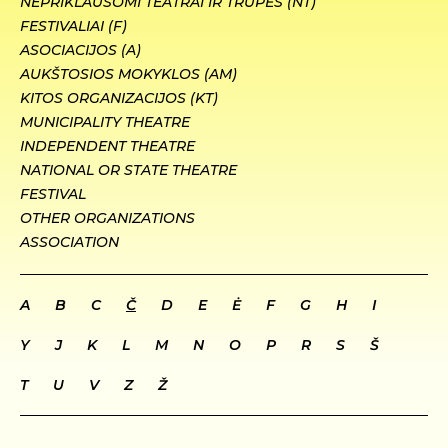
NEPRIKLAUSOMI TEATRAI IR TRUPĖS (NT)
FESTIVALIAI (F)
ASOCIACIJOS (A)
AUKŠTOSIOS MOKYKLOS (AM)
KITOS ORGANIZACIJOS (KT)
MUNICIPALITY THEATRE
INDEPENDENT THEATRE
NATIONAL OR STATE THEATRE
FESTIVAL
OTHER ORGANIZATIONS
ASSOCIATION
A
B
C
Č
D
E
Ė
F
G
H
I
Y
J
K
L
M
N
O
P
R
S
Š
T
U
V
Z
Ž