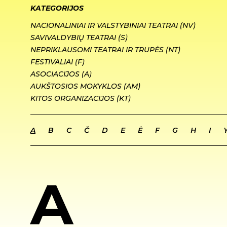
KATEGORIJOS
NACIONALINIAI IR VALSTYBINIAI TEATRAI (NV)
SAVIVALDYBIŲ TEATRAI (S)
NEPRIKLAUSOMI TEATRAI IR TRUPĖS (NT)
FESTIVALIAI (F)
ASOCIACIJOS (A)
AUKŠTOSIOS MOKYKLOS (AM)
KITOS ORGANIZACIJOS (KT)
A
B
C
Č
D
E
Ė
F
G
H
I
A