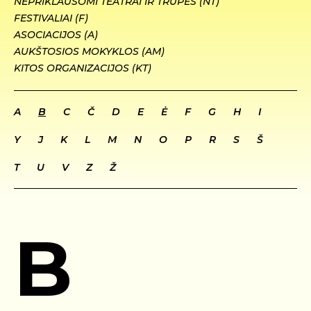
NEPRIKLAUSOMI TEATRAI IR TRUPĖS (NT)
FESTIVALIAI (F)
ASOCIACIJOS (A)
AUKŠTOSIOS MOKYKLOS (AM)
KITOS ORGANIZACIJOS (KT)
A
B
C
Č
D
E
Ė
F
G
H
I
Y
J
K
L
M
N
O
P
R
S
Š
T
U
V
Z
Ž
B