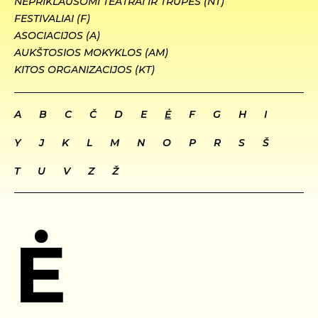
NEPRIKLAUSOMI TEATRAI IR TRUPĖS (NT)
FESTIVALIAI (F)
ASOCIACIJOS (A)
AUKŠTOSIOS MOKYKLOS (AM)
KITOS ORGANIZACIJOS (KT)
A
B
C
Č
D
E
Ė
F
G
H
I
Y
J
K
L
M
N
O
P
R
S
Š
T
U
V
Z
Ž
Ė