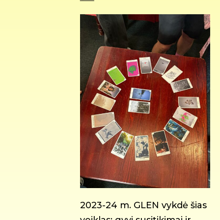
2023-24 m. GLEN vykdė šias
veiklas: gyvi susitikimai ir