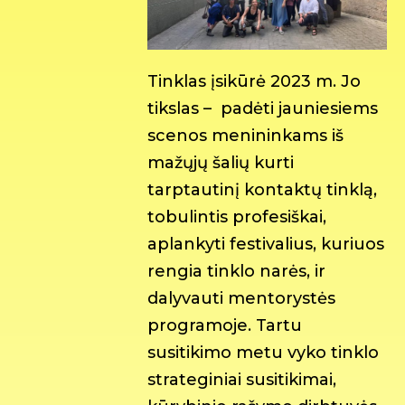
Tinklas įsikūrė 2023 m. Jo
tikslas – padėti jauniesiems
scenos menininkams iš
mažųjų šalių kurti
tarptautinį kontaktų tinklą,
tobulintis profesiškai,
aplankyti festivalius, kuriuos
rengia tinklo narės, ir
dalyvauti mentorystės
programoje. Tartu
susitikimo metu vyko tinklo
strateginiai susitikimai,