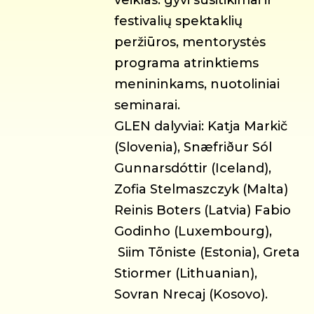
festivalių spektaklių
peržiūros, mentorystės
programa atrinktiems
menininkams, nuotoliniai
seminarai.
GLEN dalyviai: Katja Markič
(Slovenia), Snæfriður Sól
Gunnarsdóttir (Iceland),
Zofia Stelmaszczyk (Malta)
Reinis Boters (Latvia) Fabio
Godinho (Luxembourg),
Siim Tõniste (Estonia), Greta
Stiormer (Lithuanian),
Sovran Nrecaj (Kosovo).